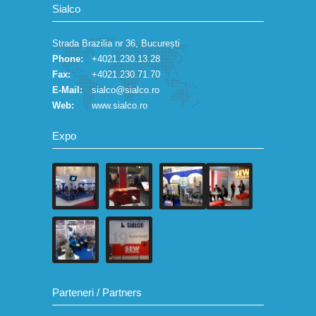
Sialco
Strada Brazilia nr 36, București
Phone:
+4021.230.13.28
Fax:
+4021.230.71.70
E-Mail:
sialco@sialco.ro
Web:
www.sialco.ro
Expo
Parteneri / Partners