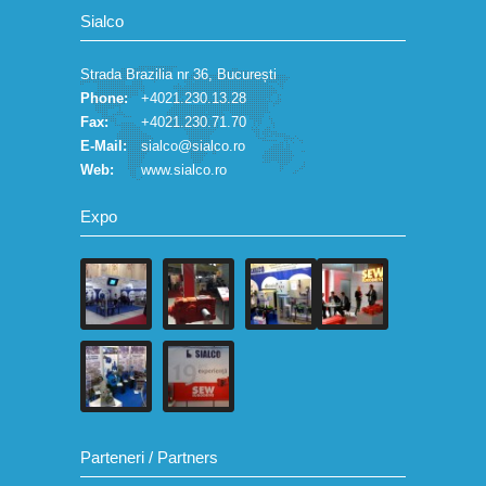
Sialco
Strada Brazilia nr 36, București
Phone:
+4021.230.13.28
Fax:
+4021.230.71.70
E-Mail:
sialco@sialco.ro
Web:
www.sialco.ro
Expo
Parteneri / Partners