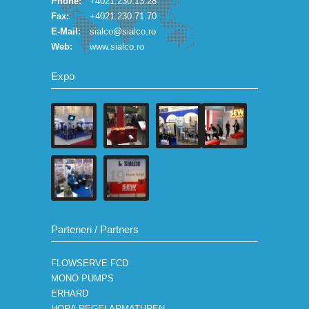
Phone:
+4021.230.13.28
Fax:
+4021.230.71.70
E-Mail:
sialco@sialco.ro
Web:
www.sialco.ro
Expo
Parteneri / Partners
FLOWSERVE FCD
MONO PUMPS
ERHARD
HORA REGELARMATUREN