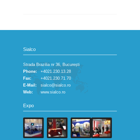
Sialco
Strada Brazilia nr 36, București
Phone:
+4021.230.13.28
Fax:
+4021.230.71.70
E-Mail:
sialco@sialco.ro
Web:
www.sialco.ro
Expo