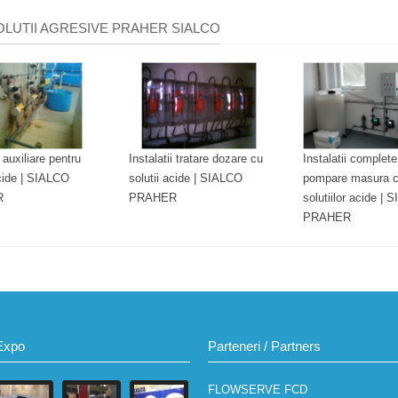
SOLUTII AGRESIVE PRAHER SIALCO
i auxiliare pentru
Instalatii tratare dozare cu
Instalatii complete
acide | SIALCO
solutii acide | SIALCO
pompare masura co
R
PRAHER
solutiilor acide |
PRAHER
Expo
Parteneri / Partners
FLOWSERVE FCD