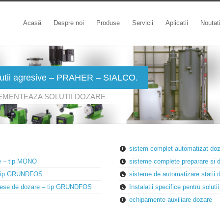
Acasă
Despre noi
Produse
Servicii
Aplicatii
Noutat
solutii agresive – PRAHER – SIALCO.
LEMENTEAZA SOLUTII DOZARE
sistem complet automatizat d
ve – tip MONO
sisteme complete preparare si 
– tip GRUNDFOS
sisteme de automatizare statii
ocese de dozare – tip GRUNDFOS
Instalatii specifice pentru sol
echipamente auxiliare dozare