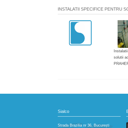
INSTALATII SPECIFICE PENTRU 
Instalati
solutii 
PRAHE
Sialco
Strada Brazilia nr 36, București