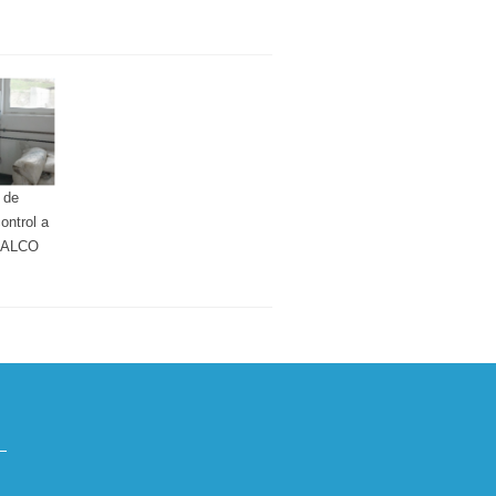
 de
ntrol a
 SIALCO